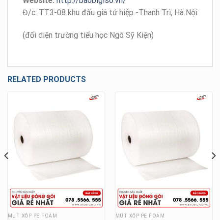
Website:
http://baobigiso.vn/
Đ/c: TT3-08 khu đấu giá tứ hiệp -Thanh Trì, Hà Nội
(đối diện trường tiểu học Ngô Sỹ Kiện)
RELATED PRODUCTS
MÚT XỐP PE FOAM
MÚT XỐP PE FOAM