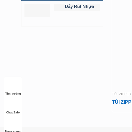
Dây Rút Nhựa
Tìm đường
Tìm đường
TÚI ZIPPER 
TÚI ZIP
Chat Zalo
Chat Zalo
Messenger
Messenger