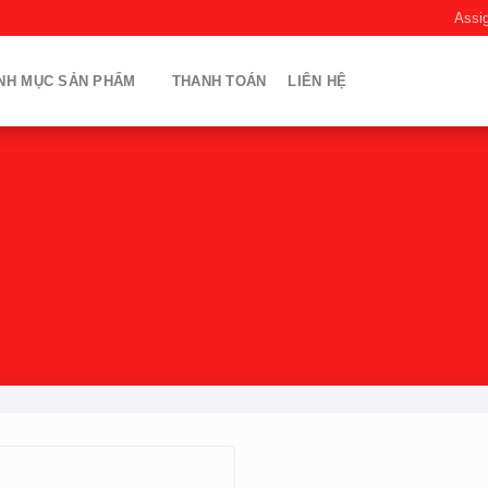
Assi
NH MỤC SẢN PHẨM
THANH TOÁN
LIÊN HỆ
Products tagged “túi zipper hà nội”