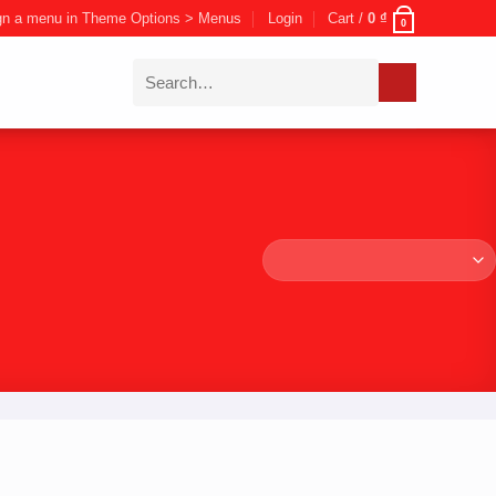
gn a menu in Theme Options > Menus
Login
Cart /
0
₫
0
Search
for: