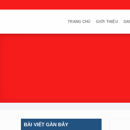
Skip
to
content
TRANG CHỦ
GIỚI THIỆU
DA
BÀI VIẾT GẦN ĐÂY