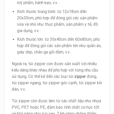
mỹ phẩm, bánh kẹo, v.v…
Kích thước trung bình: từ 12x18cm đến
20x30cm, phù hợp để đóng gói các sản phẩm
vừa và nhỏ như thực phẩm, sản phẩm y tế, đồ
gia dụng, v.v…
Kích thước lớn: từ 30x40cm đến 60x80cm, phù
hợp để đóng gói các sản phẩm lớn như quần áo,
giày dép, chăn ga gối đệm, v.v…
Ngoài ra, túi zipper còn được sản xuất với nhiều
kiểu dáng khác nhau để phù hợp với từng nhu cầu
sử dụng. Có thể kể đến các loại túi
zipper
đứng,
túi zipper ngang, túi zipper góc cạnh, túi zipper kín
đáo, v.v…
Túi zipper còn được làm từ các chất liệu như nhựa
PVC, PET hoặc PE, đảm bảo tính chất cơ học tốt
và khả năng chịu lực cao. Tính năng chống thấm