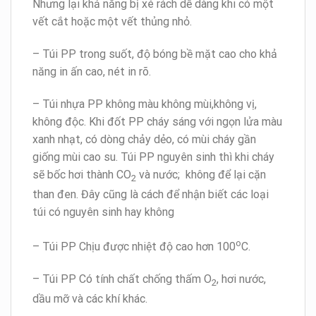
Nhưng lại khả năng bị xé rách dễ dàng khi có một
vết cắt hoặc một vết thủng nhỏ.
– Túi PP trong suốt, độ bóng bề mặt cao cho khả
năng in ấn cao, nét in rõ.
– Túi nhựa PP không màu không mùi,không vị,
không độc. Khi đốt PP cháy sáng với ngọn lửa màu
xanh nhạt, có dòng chảy dẻo, có mùi cháy gần
giống mùi cao su. Túi PP nguyên sinh thì khi cháy
sẽ bốc hơi thành CO
và nước; không để lại cặn
2
than đen. Đây cũng là cách để nhận biết các loại
túi có nguyên sinh hay không
o
– Túi PP Chịu được nhiệt độ cao hơn 100
C.
– Túi PP Có tính chất chống thấm O
, hơi nước,
2
dầu mỡ và các khí khác.