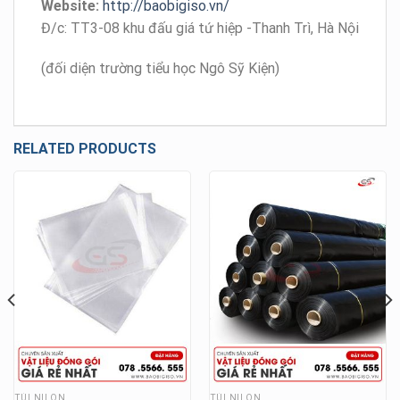
Website:
http://baobigiso.vn/
Đ/c: TT3-08 khu đấu giá tứ hiệp -Thanh Trì, Hà Nội
(đối diện trường tiểu học Ngô Sỹ Kiện)
RELATED PRODUCTS
TÚI NILON
TÚI NILON