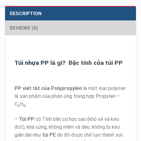
DESCRIPTION
REVIEWS (0)
Túi nhựa PP
là gì? Đặc tính của túi PP
PP viết tắt của
Polypropylen
là một loại polymer
là sản phẩm của phản ứng trùng hợp Propylen –
C
H
3
6
–
Túi PP
có Tính bền cơ học cao (khó xé và kéo
đứt), khá cứng, không mềm và dẻo, không bị kéo
giãn dài như
túi PE
do đó được chế tạo thành sợi.