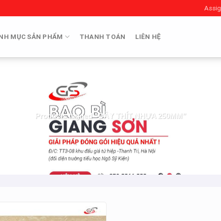
Assig
NH MỤC SẢN PHẨM
THANH TOÁN
LIÊN HỆ
Products tagged “DÂY THÍT NHỰA 250MM”