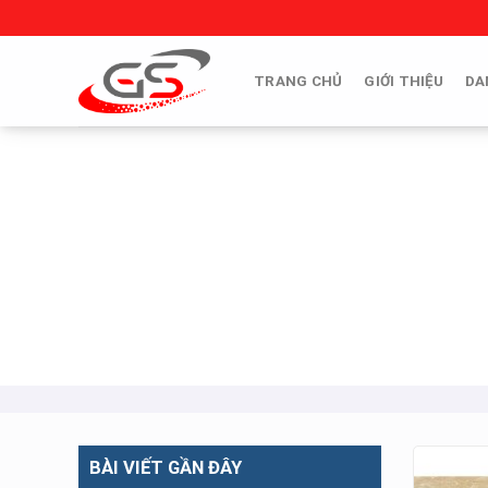
Skip
to
content
TRANG CHỦ
GIỚI THIỆU
DA
BÀI VIẾT GẦN ĐÂY