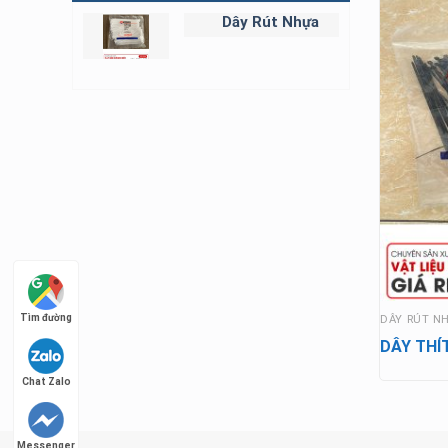
Dây Rút Nhựa
Tìm đường
Tìm đường
DÂY RÚT N
DÂY THÍ
Chat Zalo
Chat Zalo
Messenger
Messenger