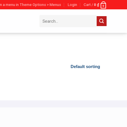
n a menu in Theme Options > Menus
Login
Cart /
0
₫
0
Search
for: